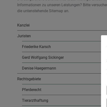
Informationen zu unseren Leistungen? Bitte versuchen
die untenstehende Sitemap an.
Kanzlei
Juristen
Friederike Karsch
Gerd Wolfgang Sickinger
Denise Haegermann
Rechtsgebiete
Pferderecht
Tierarzthaftung