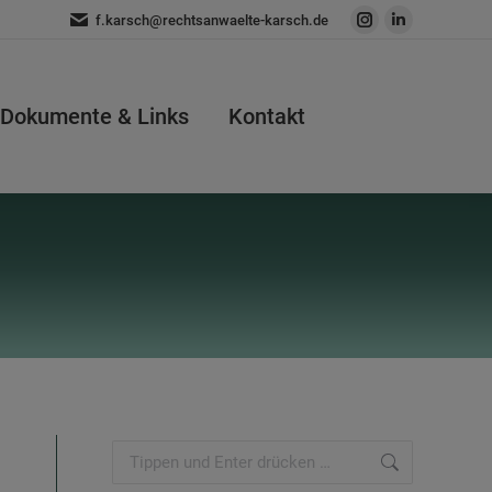
f.karsch@rechtsanwaelte-karsch.de
Instagram
Linkedin
page
page
opens
opens
Dokumente & Links
Kontakt
in
in
new
new
window
window
Search: