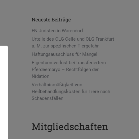
Neueste Beiträge
FN-Juristen in Warendorf
Urteile des OLG Celle und OLG Frankfurt
a. M. zur spezifischen Tiergefahr
Haftungsausschluss für Mängel
Eigentumsverlust bei transferiertem
Pferdeembryo – Rechtfolgen der
Nidation
Verhältnismäßigkeit von
Heilbehandlungskosten für Tiere nach
Schadensfällen
Mitgliedschaften