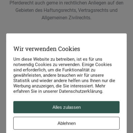
Pferderecht auch gerne in rechtlichen Anliegen auf den
Gebieten des Haftungsrechts, Vertragsrechts und
Allgemeinen Zivilrechts.
Wir verwenden Cookies
Um diese Website zu betreiben, ist es für uns
Friederike Karsch
notwendig Cookies zu verwenden. Einige Cookies
sind erforderlich, um die Funktionalität zu
gewährleisten, andere brauchen wir für unsere
RAin und Pferdewissenschaftlerin (B. Sc.) Friederike
Statistik und wieder andere helfen uns Ihnen nur die
Karsch berät Sie fachkundig in Angelegenheiten des
Werbung anzuzeigen, die Sie interessiert. Mehr
erfahren Sie in unserer Datenschutzerklärung.
Pferde- und Tierarzthaftungsrecht.
Alles zulassen
Friederike Karsch
Ablehnen